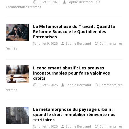
juillet 11, 2025
Sophie Bertrand
Commentaires fermés
La Métamorphose du Travail : Quand la
Réforme Bouscule le Quotidien des
Entreprises
juillet 9, 2025
Sophie Bertrand
Commentaires
fermés
Licenciement abusif : Les preuves
incontournables pour faire valoir vos
droits
juillet 5, 2025
Sophie Bertrand
Commentaires
fermés
La métamorphose du paysage urbain :
quand le droit immobilier réinvente nos
territoires
juillet 1, 2025
Sophie Bertrand
Commentaires